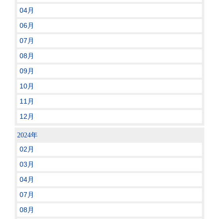
04月
06月
07月
08月
09月
10月
11月
12月
2024年
02月
03月
04月
07月
08月