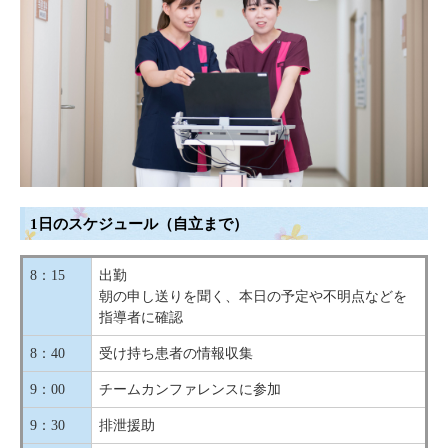
1日のスケジュール（自立まで）
8：15
出勤
朝の申し送りを聞く、本日の予定や不明点などを
指導者に確認
8：40
受け持ち患者の情報収集
9：00
チームカンファレンスに参加
9：30
排泄援助