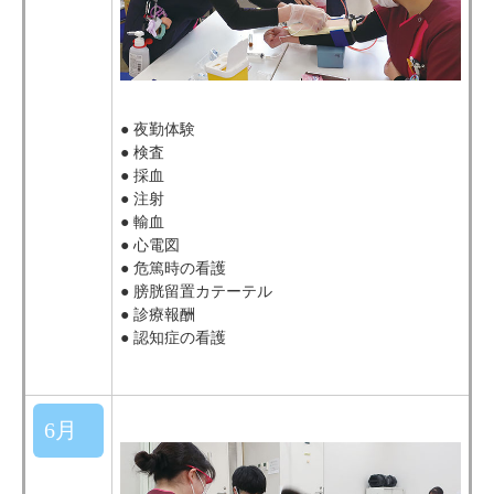
● 夜勤体験
● 検査
● 採血
● 注射
● 輸血
● 心電図
● 危篤時の看護
● 膀胱留置カテーテル
● 診療報酬
● 認知症の看護
6月