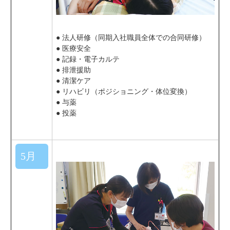
● 法人研修（同期入社職員全体での合同研修）
● 医療安全
● 記録・電子カルテ
● 排泄援助
● 清潔ケア
● リハビリ（ポジショニング・体位変換）
● 与薬
● 投薬
5月