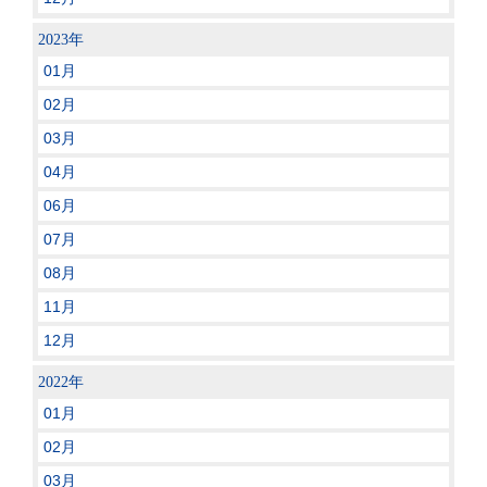
2023年
01月
02月
03月
04月
06月
07月
08月
11月
12月
2022年
01月
02月
03月