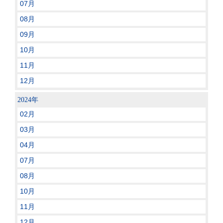
07月
08月
09月
10月
11月
12月
2024年
02月
03月
04月
07月
08月
10月
11月
12月