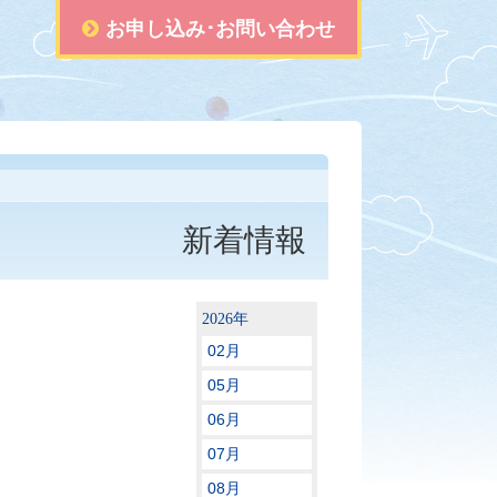
お申し込み･お問い合わせ
新着情報
2026年
02月
05月
06月
07月
08月