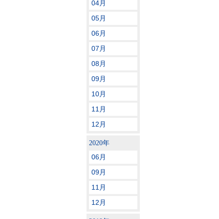
04月
05月
06月
07月
08月
09月
10月
11月
12月
2020年
06月
09月
11月
12月