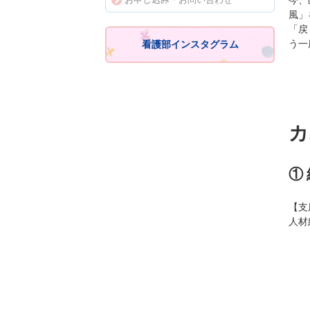
今、
風」
「戻
う一
看護部インスタグラム
カ
①
【支
人材