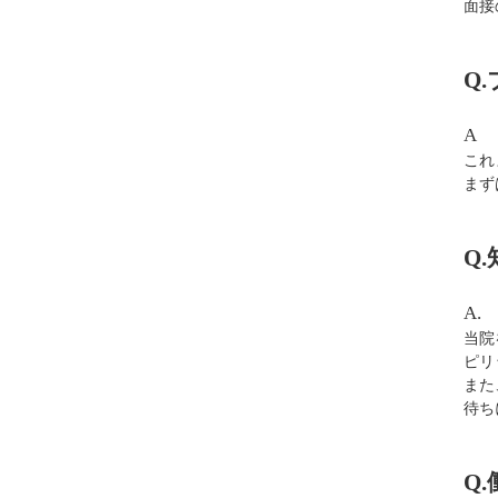
面接
Q
A
これ
まず
Q
A.
当院
ピリ
また
待ち
Q