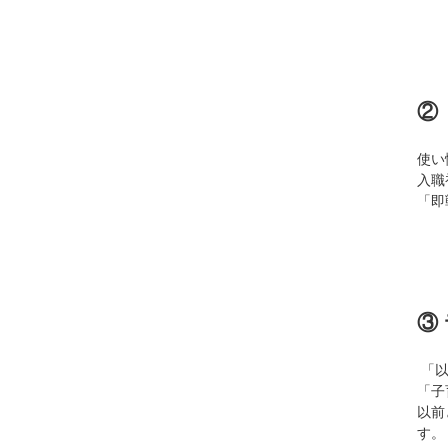
②
使い
入職
「即
③
「以
「子
以前
す。