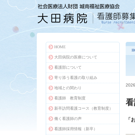
HOME
H
大田病院の医療について
看護部について
寄り添う看護の取り組み
2026
地域との関わり
看護師 教育制度
看
新卒訪問看護コース（教育制度）
働く看護師の声
「
看護師採用情報（新卒）