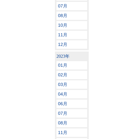
07月
08月
10月
11月
12月
2023年
01月
02月
03月
04月
06月
07月
08月
11月