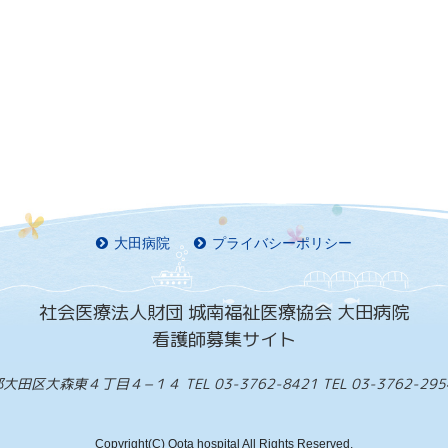
大田病院
プライバシーポリシー
社会医療法人財団 城南福祉医療協会 大田病院
看護師募集サイト
京都大田区大森東４丁目４−１４
TEL 03-3762-8421
TEL 03-3762-
Copyright(C) Oota hospital All Rights Reserved.