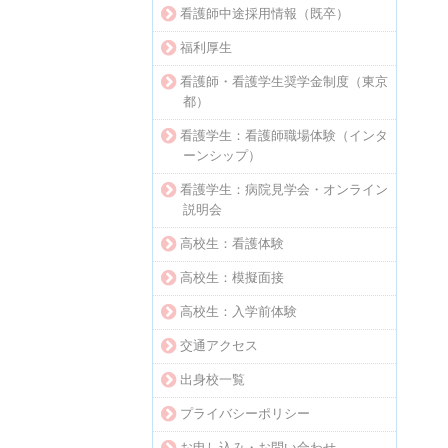
看護師中途採用情報（既卒）
福利厚生
看護師・看護学生奨学金制度（東京
都）
看護学生：看護師職場体験（インタ
ーンシップ）
看護学生：病院見学会・オンライン
説明会
高校生：看護体験
高校生：模擬面接
高校生：入学前体験
交通アクセス
出身校一覧
プライバシーポリシー
お申し込み・お問い合わせ