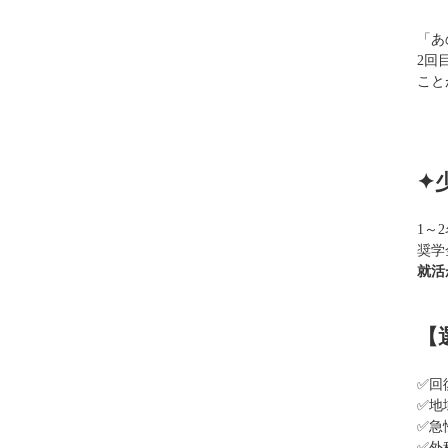
「あ
2回
こと
✦
1～
奨学
就活
【
✅回
✅地
✅
急
✅
外