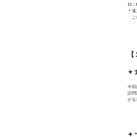
15：
＊遠
ご
【
✦
今回
訪問
がる
✦