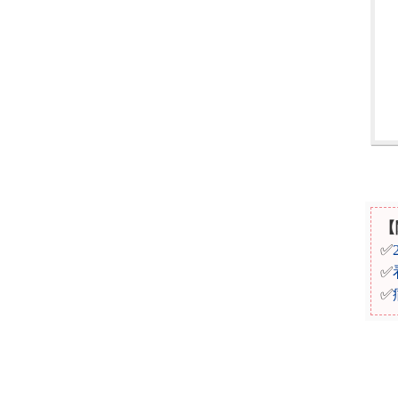
【
✅
✅
✅