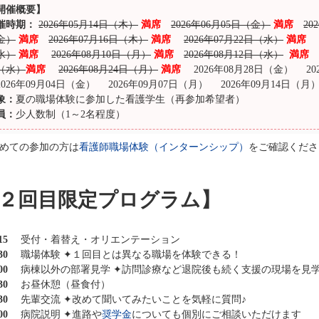
開催概要】
催時期：
2026年05月14日（木）
満席
2026年06月05日（金）
満席
20
金）
満席
2026年07月16日（木）
満席
2026年07月22日（水）
満席
水）
満席
2026年08月10日（月）
満席
2026年08月12日（水）
満席
（水）
満席
2026年08月24日（月）
満席
2026年08月28日（金）
20
026年09月04日（金）
2026年09月07日（月）
2026年09月14日（月
象：
夏の職場体験に参加した看護学生（再参加希望者）
員：
少人数制（1～2名程度）
初めての参加の方は
看護師職場体験（インターンシップ）
をご確認くださ
２回目限定プログラム】
15
受付・着替え・オリエンテーション
30
職場体験 ✦１回目とは異なる職場を体験できる！
00
病棟以外の部署見学 ✦訪問診療など退院後も続く支援の現場を見
30
お昼休憩（昼食付）
30
先輩交流 ✦改めて聞いてみたいことを気軽に質問♪
00
病院説明 ✦進路や
奨学金
についても個別にご相談いただけます