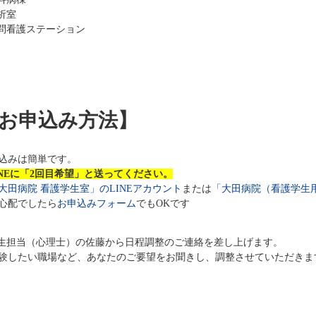
析室
問看護ステーション
お申込み方法】
込みは簡単です。
INEに「2回目希望」と送ってください。
大田病院 看護学生室」のLINEアカウント
または
「大田病院（看護学生用
心配でしたら
お申込みフォーム
でもOKです
生担当（心理士）の佐藤から日程調整のご連絡を差し上げます。
験したい職場など、あなたのご要望をお聞きし、調整させていただきま