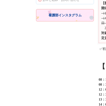
【
開
（
看護部インスタグラム
（
日
2
対
定
✅
【
08：
08：
12：
12：
13：
14：