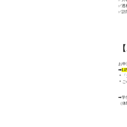
✅
透
✅
訪
【
お申
➡
L
＊
「
＊ご
➡学
（体