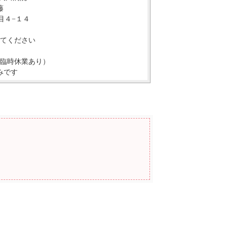
藤
丁目４−１４
てください
（臨時休業あり）
みです