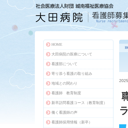
HOME
H
大田病院の医療について
看護部について
寄り添う看護の取り組み
2025
地域との関わり
看護師 教育制度
新卒訪問看護コース（教育制度）
働く看護師の声
看護師採用情報（新卒）