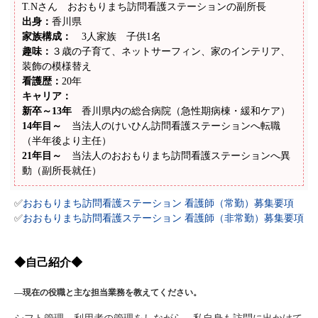
T.Nさん
おおもりまち訪問看護ステーションの副所長
出身：
香川県
家族構成：
3人家族 子供1名
趣味：
３歳の子育て、ネットサーフィン、家のインテリア、
装飾の模様替え
看護歴：
20年
キャリア：
新卒～13年
香川県内の総合病院（急性期病棟・緩和ケア）
14年目～
当法人のけいひん訪問看護ステーションへ転職
（半年後より主任）
21年目～
当法人のおおもりまち訪問看護ステーションへ異
動（副所長就任）
✅
おおもりまち訪問看護ステーション 看護師（常勤）募集要項
✅
おおもりまち訪問看護ステーション 看護師（非常勤）募集要項
◆自己紹介◆
―現在の役職と主な担当業務を教えてください。