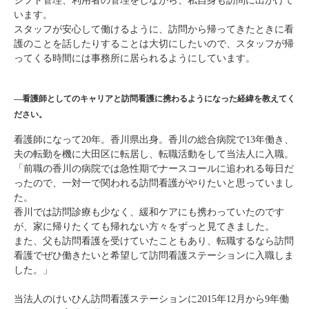
シフト管理、利用者の管理をしながら、私自身も訪問に出かけて
います。
スタッフが安心して働けるように、訪問から帰ってきたときに看
護のことを話したりすることは大切にしたいので、スタッフが帰
ってくる時間には事務所に居られるようにしています。
―
看護師としてのキャリアと訪問看護に携わるようになった経緯を教えてく
ださい。
看護師になって20年。香川県出身。香川の総合病院で13年働き、
夫の転勤を機に大田区に転居し、転職活動をして当法人に入職。
「前職の香川の病院では急性期でナースコールに追われる毎日だ
ったので、一対一で関われる訪問看護がやりたいと思っていまし
た。
香川では訪問診療も少なく、緩和ケアにも携わっていたのです
が、家に帰りたくても帰れない方々をずっと見てきました。
また、父も訪問看護を受けていたこともあり、転職するなら訪問
看護でぜひ働きたいと希望して訪問看護ステーションに入職しま
した。」
当法人のけいひん訪問看護ステーションに2015年12月から9年働