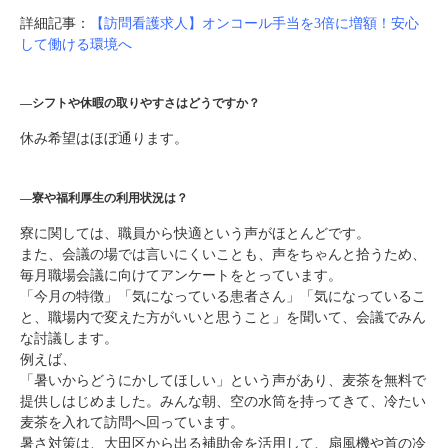
詳細記事：
【訪問看護求人】オンコール手当を3倍に増額！安心
して働ける環境へ
―シフトや休暇の取りやすさはどうですか？
休み希望はほぼ通ります。
―寮や福利厚生の利用状況は？
寮に関しては、職員から快適という声がほとんどです。
また、
会議の場では言いにくいことも、声をちゃんと拾うため、
毎月職場会議に向けてアンケートをとっています。
「今月の特徴」「気になっている患者さん」「気になっているこ
と、職場内で変えた方がいいと思うこと」を聞いて、会議でみん
な討議します。
例えば、
「暑いからどうにかしてほしい」という声があり、麦茶を無料で
提供しはじめました。みんな朝、空の水筒を持ってきて、冷たい
麦茶を入れて訪問へ回っています。
暑さ対策は、大田区から出る補助金を活用して、扇風機や首の冷