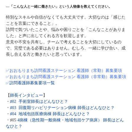
―「こんな人と一緒に働きたい」という人物像を教えてください。
特別なスキルや自信がなくても大丈夫です。大切なのは「感じた
ことを言葉にできること」。
訪問で気づいたことや、悩みや困りごとを「こんなことがありま
した」と声に出してくれる方を歓迎します。
意見や不安を共有し、チームで考えることを大切にしているの
で、完璧である必要はありません。むしろ、一緒に学び合い、成
長し合える方と働きたいと思っています。
✅
おおもりまち訪問看護ステーション 看護師（常勤）募集要項
✅
おおもりまち訪問看護ステーション 看護師（非常勤）
募集要項
✅
訪問看護師募集要項一覧
【
師長インタビュー
】
・
♯02 手術室師長はどんなひと？
・
♯03
回復期リハビリテーション病棟 師長はどんなひと？
・
♯04 地域包括医療病棟 師長はどんなひと？
・
♯0
5
4病棟（急性期一般病棟・地域包括ケア病床） 師長はどん
なひと？