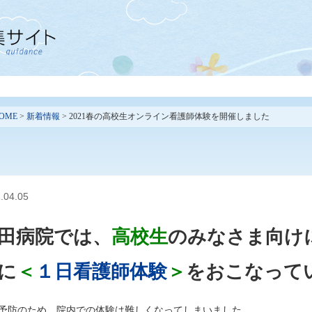
OME
>
新着情報
> 2021春の高校生オンライン看護師体験を開催しました
.04.05
田病院では、
高校生
のみなさま向け
に
＜
１日看護師体験
＞
をおこなって
予防のため、院内での体験は難しくなってしまいました。