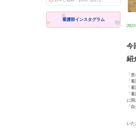
看護部インスタグラム
202
今
紹
「患
「看
「看
「看
に関
「自
いた