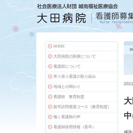
HOME
H
大田病院の医療について
看護部について
寄り添う看護の取り組み
2021
地域との関わり
看護師 教育制度
大
新卒訪問看護コース（教育制度）
中
働く看護師の声
看護師採用情報（新卒）
感染