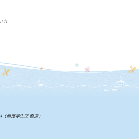
い☆
2954（看護学生室 直通）