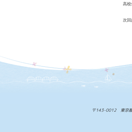
高校
次回
〒143-0012 東