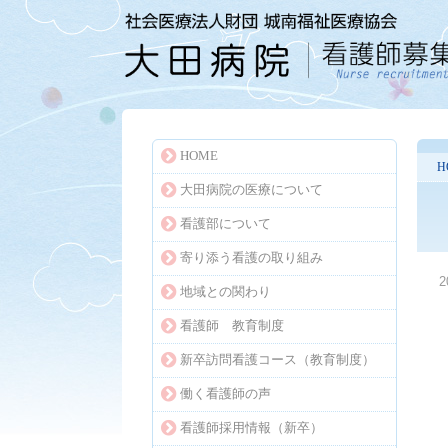
HOME
H
大田病院の医療について
看護部について
寄り添う看護の取り組み
2
地域との関わり
看護師 教育制度
新卒訪問看護コース（教育制度）
働く看護師の声
看護師採用情報（新卒）