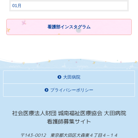
01月
看護部インスタグラム
大田病院
プライバシーポリシー
社会医療法人財団 城南福祉医療協会 大田病院
看護師募集サイト
〒143-0012 東京都大田区大森東４丁目４−１４