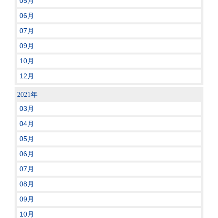
05月
06月
07月
09月
10月
12月
2021年
03月
04月
05月
06月
07月
08月
09月
10月