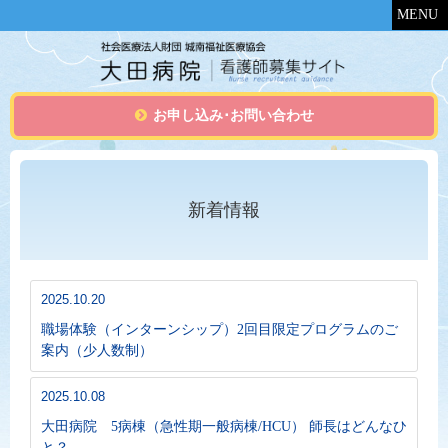
MENU
お申し込み･お問い合わせ
新着情報
2025.10.20
職場体験（インターンシップ）2回目限定プログラムのご
案内（少人数制）
2025.10.08
大田病院 5病棟（急性期一般病棟/HCU） 師長はどんなひ
と？