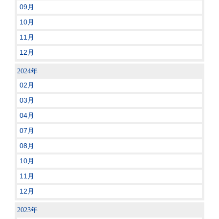
09月
10月
11月
12月
2024年
02月
03月
04月
07月
08月
10月
11月
12月
2023年