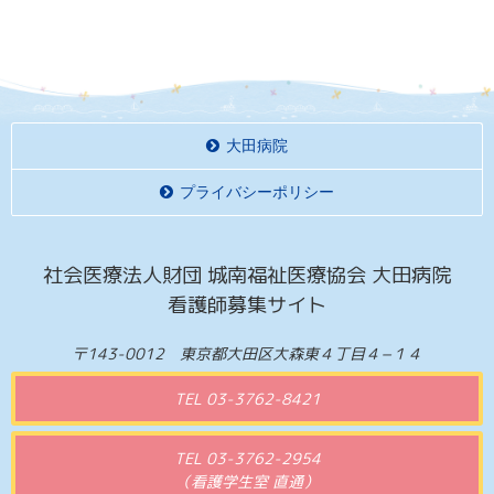
大田病院
プライバシーポリシー
社会医療法人財団 城南福祉医療協会 大田病院
看護師募集サイト
〒143-0012 東京都大田区大森東４丁目４−１４
TEL 03-3762-8421
TEL 03-3762-2954
（看護学生室 直通）