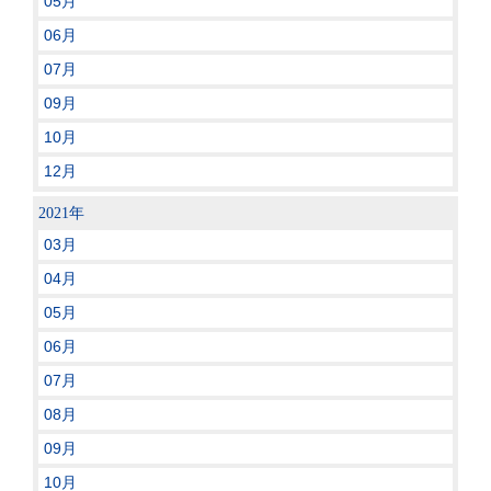
05月
06月
07月
09月
10月
12月
2021年
03月
04月
05月
06月
07月
08月
09月
10月