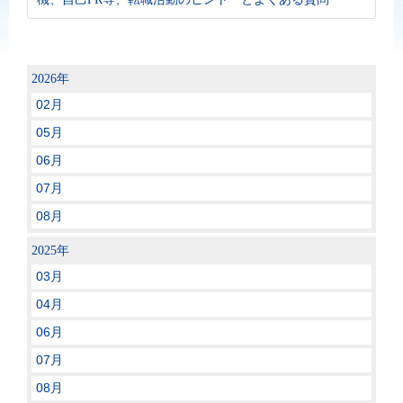
2026年
02月
05月
06月
07月
08月
2025年
03月
04月
06月
07月
08月