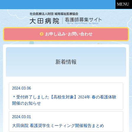
MENU
お申し込み･お問い合わせ
新着情報
2024.03.06
＊受付終了しました【高校生対象】2024年 春の看護体験
開催のお知らせ
2024.03.01
大田病院 看護奨学生ミーティング開催報告まとめ