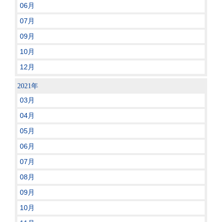
06月
07月
09月
10月
12月
2021年
03月
04月
05月
06月
07月
08月
09月
10月