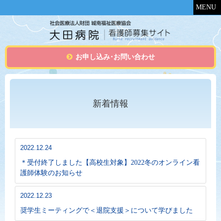
MENU
お申し込み･お問い合わせ
新着情報
2022.12.24
＊受付終了しました【高校生対象】2022冬のオンライン看
護師体験のお知らせ
2022.12.23
奨学生ミーティングで＜退院支援＞について学びました