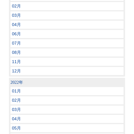
02月
03月
04月
06月
07月
08月
11月
12月
2022年
01月
02月
03月
04月
05月